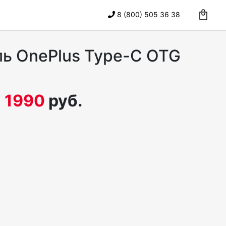
8 (800) 505 36 38
ь OnePlus Type-C OTG
:
1990
руб.